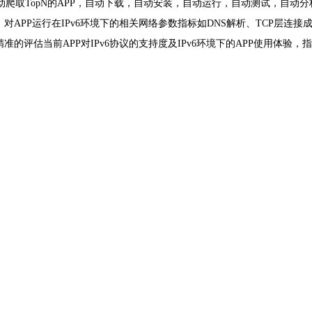
定策略，自动爬取TopN的APP，自动下载，自动安装，自动运行，自动测试，
APP运行在IPv6环境下的相关网络参数指标如DNS解析、TCP层连接
的评估当前APP对IPv6协议的支持度及IPv6环境下的APP使用体验