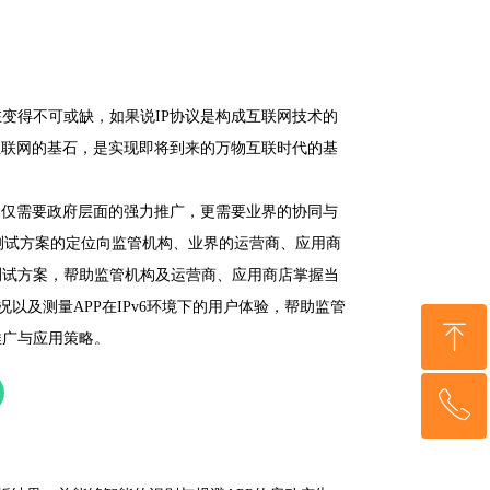
变得不可或缺，如果说IP协议是构成互联网技术的
来互联网的基石，是实现即将到来的万物互联时代的基
用不仅需要政府层面的强力推广，更需要业界的协同与
 Ready测试方案的定位向监管机构、业界的运营商、应用商
测试方案，帮助监管机构及运营商、应用商店掌握当
情况以及测量APP在IPv6环境下的用户体验，帮助监管
ꁸ
推广与应用策略。
ꂅ
回到顶部
400-607-5808