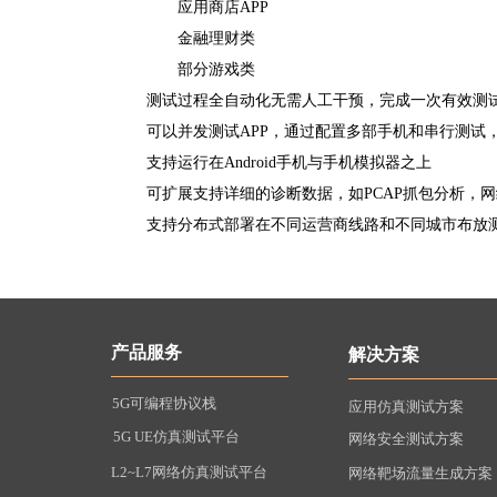
应用商店APP
金融理财类
部分游戏类
测试过程全自动化无需人工干预，完成一次有效测
可以并发测试APP，通过配置多部手机和串行测试
支持运行在Android手机与手机模拟器之上
可扩展支持详细的诊断数据，如PCAP抓包分析，
支持分布式部署在不同运营商线路和不同城市布放测
产品服务
解决方案
5G可编程协议栈
应用仿真测试方案
5G UE仿真测试平台
网络安全测试方案
L2~L7网络仿真测试平台
网络靶场流量生成方案